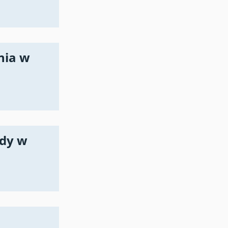
nia w
ady w