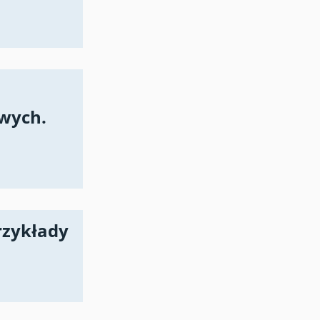
owych.
rzykłady