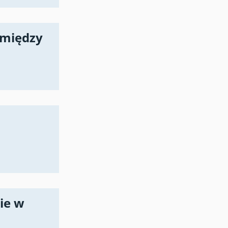
 między
ie w