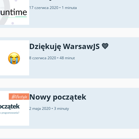
17 czerwca 2020
•
1 minuta
Dziękuję WarsawJS 💛
8 czerwca 2020
•
48 minut
Nowy początek
2 maja 2020
•
3 minuty