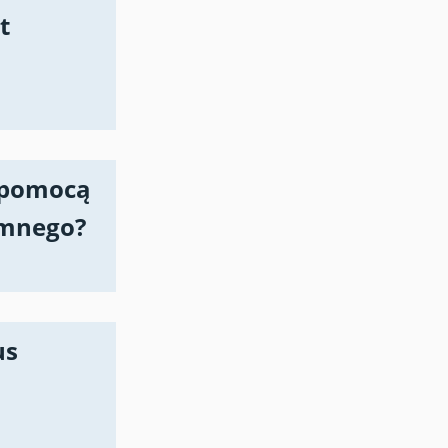
t
 pomocą
emnego?
us