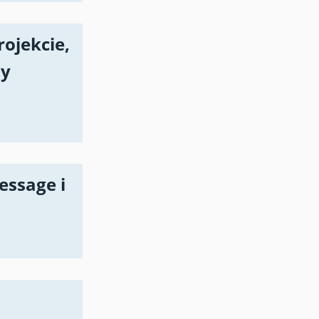
rojekcie,
ny
essage i