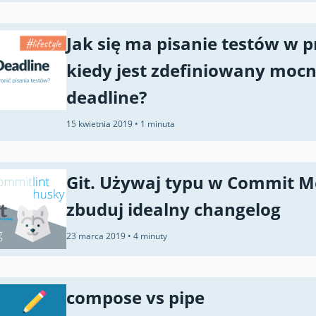
Jak się ma pisanie testów w p
kiedy jest zdefiniowany moc
deadline?
15 kwietnia 2019
•
1 minuta
Git. Używaj typu w Commit M
zbuduj idealny changelog
23 marca 2019
•
4 minuty
compose vs pipe