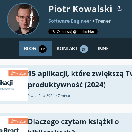
Piotr Kowalski
Software Engineer
•
Trener
BLOG
KONTAKT
INNE
192
📨
15 aplikacji, które zwiększą 
produktywność (2024)
9 września 2024
•
7 minut
Dlaczego czytam książki o