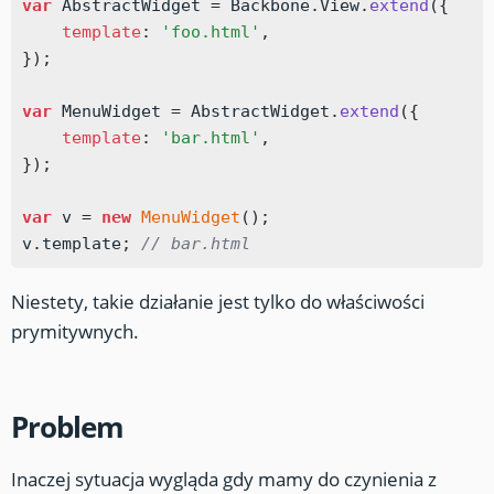
var
 AbstractWidget 
=
 Backbone
.
View
.
extend
(
{
template
:
'foo.html'
,
}
)
;
var
 MenuWidget 
=
 AbstractWidget
.
extend
(
{
template
:
'bar.html'
,
}
)
;
var
 v 
=
new
MenuWidget
(
)
;
v
.
template
;
// bar.html
Niestety, takie działanie jest tylko do właściwości
prymitywnych.
Problem
Inaczej sytuacja wygląda gdy mamy do czynienia z