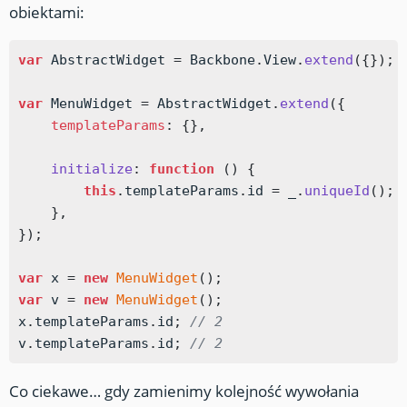
obiektami:
var
 AbstractWidget 
=
 Backbone
.
View
.
extend
(
{
}
)
;
var
 MenuWidget 
=
 AbstractWidget
.
extend
(
{
templateParams
:
{
}
,
initialize
:
function
(
)
{
this
.
templateParams
.
id 
=
 _
.
uniqueId
(
)
;
}
,
}
)
;
var
 x 
=
new
MenuWidget
(
)
;
var
 v 
=
new
MenuWidget
(
)
;
x
.
templateParams
.
id
;
// 2
v
.
templateParams
.
id
;
// 2
Co ciekawe… gdy zamienimy kolejność wywołania