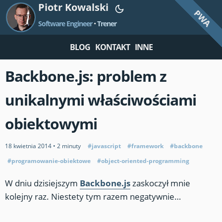
Piotr Kowalski
PWA
Software Engineer
•
Trener
BLOG
KONTAKT
INNE
Backbone.js: problem z
unikalnymi właściwościami
obiektowymi
18 kwietnia 2014
•
2 minuty
#javascript
#framework
#backbone
#programowanie-obiektowe
#object-oriented-programming
W dniu dzisiejszym
Backbone.js
zaskoczył mnie
kolejny raz. Niestety tym razem negatywnie…