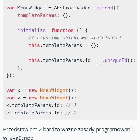
var
 MenuWidget 
=
 AbstractWidget
.
extend
(
{
templateParams
:
{
}
,
initialize
:
function
(
)
{
// czyścimy obiektowe właściwości
this
.
templateParams 
=
{
}
;
this
.
templateParams
.
id 
=
 _
.
uniqueId
(
)
;
}
,
}
)
;
var
 x 
=
new
MenuWidget
(
)
;
var
 v 
=
new
MenuWidget
(
)
;
x
.
templateParams
.
id
;
// 1
v
.
templateParams
.
id
;
// 2
Przedstawiam 2 bardzo ważne zasady programowaniu
w JavaScript: