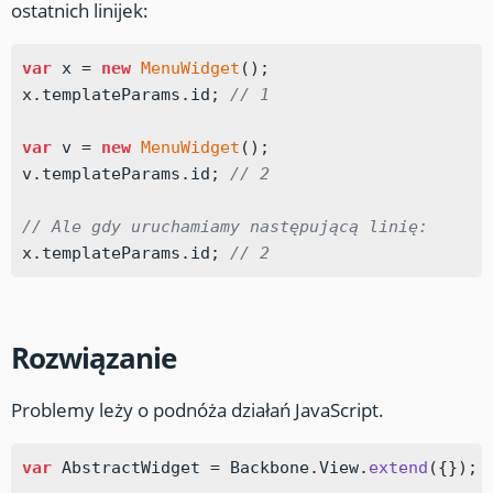
ostatnich linijek:
var
 x 
=
new
MenuWidget
(
)
;
x
.
templateParams
.
id
;
// 1
var
 v 
=
new
MenuWidget
(
)
;
v
.
templateParams
.
id
;
// 2
// Ale gdy uruchamiamy następującą linię:
x
.
templateParams
.
id
;
// 2
Rozwiązanie
Problemy leży o podnóża działań JavaScript.
var
 AbstractWidget 
=
 Backbone
.
View
.
extend
(
{
}
)
;