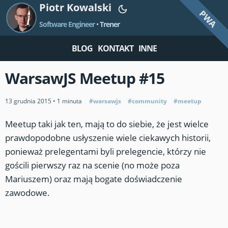
Piotr Kowalski
PWA
Software Engineer
•
Trener
BLOG
KONTAKT
INNE
WarsawJS Meetup #15
13 grudnia 2015
•
1 minuta
#warsawjs
#community
#meetup
Meetup taki jak ten, mają to do siebie, że jest wielce
prawdopodobne usłyszenie wiele ciekawych historii,
ponieważ prelegentami byli prelegencie, którzy nie
gościli pierwszy raz na scenie (no może poza
Mariuszem) oraz mają bogate doświadczenie
zawodowe.