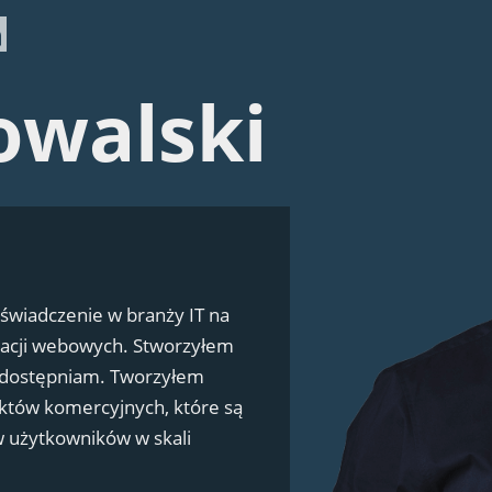
owalski
świadczenie w branży IT na
kacji webowych. Stworzyłem
 udostępniam. Tworzyłem
ektów komercyjnych, które są
w użytkowników w skali