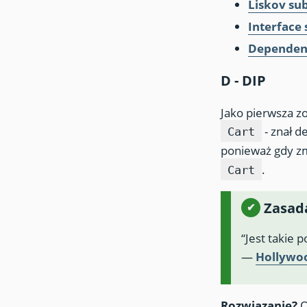
Liskov sub
Interface 
Dependenc
D - DIP
Jako pierwsza zo
- znał d
Cart
ponieważ gdy zm
.
Cart
Zasad
“Jest takie 
—
Hollywood
Rozwiązanie?
O