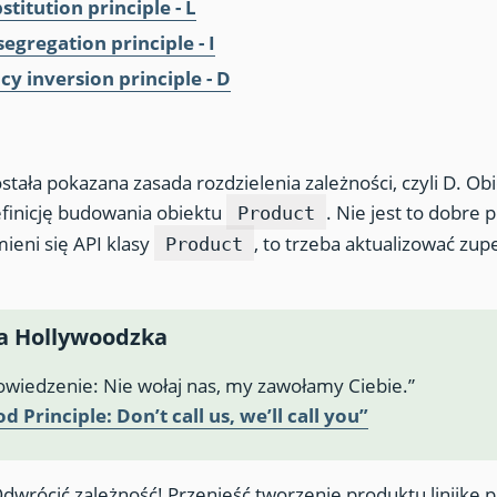
stitution principle - L
segregation principle - I
y inversion principle - D
stała pokazana zasada rozdzielenia zależności, czyli D. Obi
efinicję budowania obiektu
. Nie jest to dobre 
Product
ieni się API klasy
, to trzeba aktualizować zupe
Product
a Hollywoodzka
powiedzenie: Nie wołaj nas, my zawołamy Ciebie.”
 Principle: Don’t call us, we’ll call you”
dwrócić zależność! Przenieść tworzenie produktu linijkę 