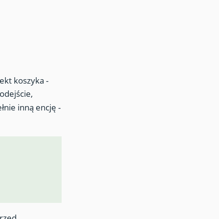
ekt koszyka -
podejście,
łnie inną encję -
przed