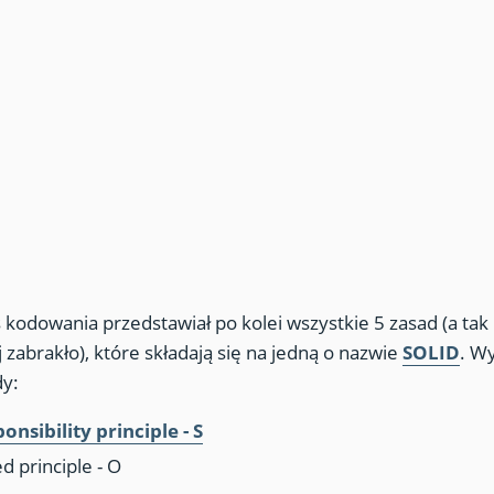
kodowania przedstawiał po kolei wszystkie 5 zasad (a ta
j zabrakło), które składają się na jedną o nazwie
SOLID
. W
dy:
onsibility principle - S
d principle - O