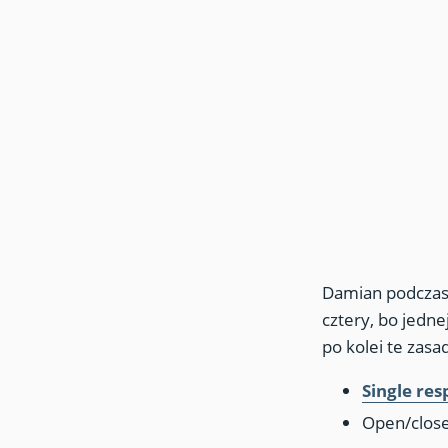
Damian podczas 
cztery, bo jedne
po kolei te zasa
Single resp
Open/close