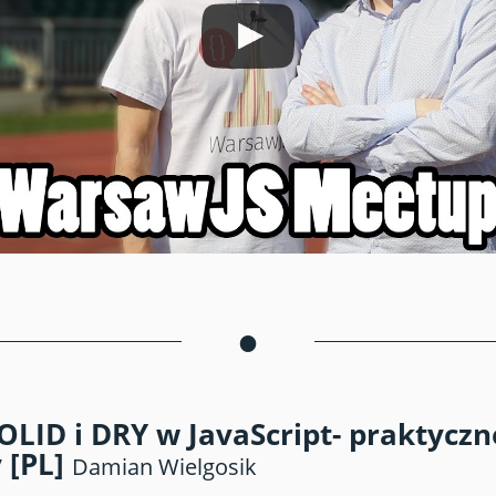
•
SOLID i DRY w JavaScript- praktyczn
 [PL]
Damian Wielgosik