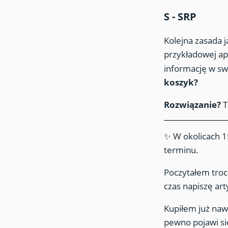
S - SRP
Kolejna zasada 
przykładowej apl
informację w swo
koszyk?
Rozwiązanie?
T
✨ W okolicach 1
terminu.
Poczytałem troch
czas napiszę ar
Kupiłem już naw
pewno pojawi si