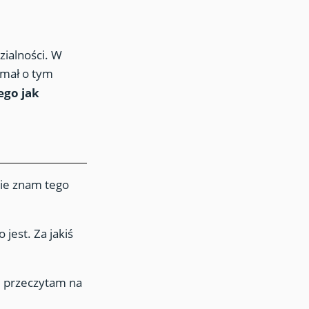
zialności. W
ymał o tym
ego jak
Nie znam tego
 jest. Za jakiś
e przeczytam na