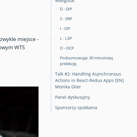
Wielgosik
D - DIP
S - SRP
I - ISP
zwykle miejsce -
L - LSP
isowym WTS
O - OCP
Podsumowując 30 minutową
prelekcję.
Talk #2: Handling Asynchronous
Actions in React-Redux Apps [EN]
Monika Glier
Panel dyskusyjny
Sponsorzy spotkania