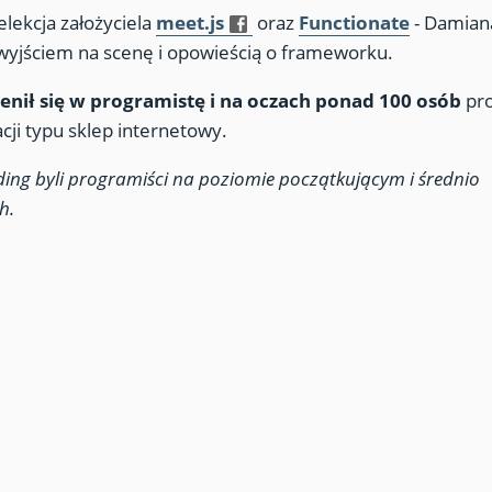
lekcja założyciela
meet.js
oraz
Functionate
- Damiana
yjściem na scenę i opowieścią o frameworku.
enił się w programistę i na oczach ponad 100 osób
pr
acji typu sklep internetowy.
ding byli programiści na poziomie początkującym i średnio
h.