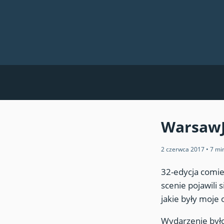
WarsawJ
2 czerwca 2017
•
7 mi
32-edycja comie
scenie pojawili 
jakie były moje o
Wydarzenie było