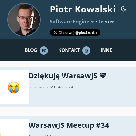
Piotr Kowalski
Software Engineer
•
Trener
BLOG
KONTAKT
INNE
192
📨
Dziękuję WarsawJS 💛
8 czerwca 2020
•
48 minut
WarsawJS Meetup #34