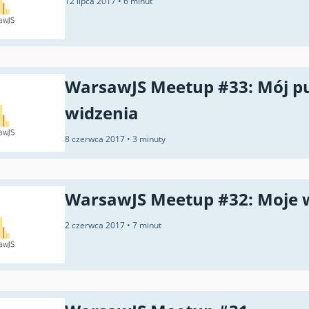
12 lipca 2017
•
6 minut
WarsawJS Meetup #33: Mój p
widzenia
8 czerwca 2017
•
3 minuty
WarsawJS Meetup #32: Moje 
2 czerwca 2017
•
7 minut