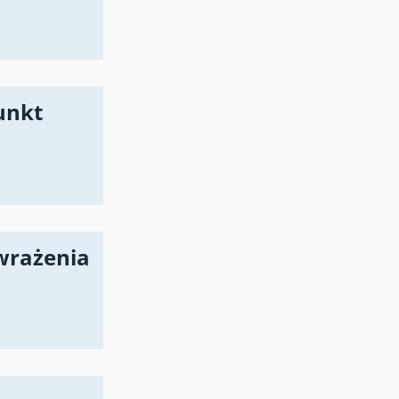
unkt
wrażenia