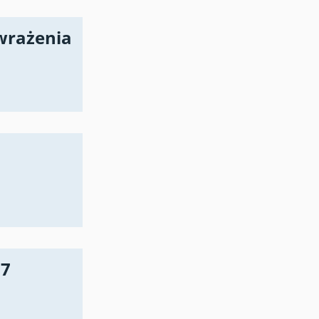
wrażenia
17