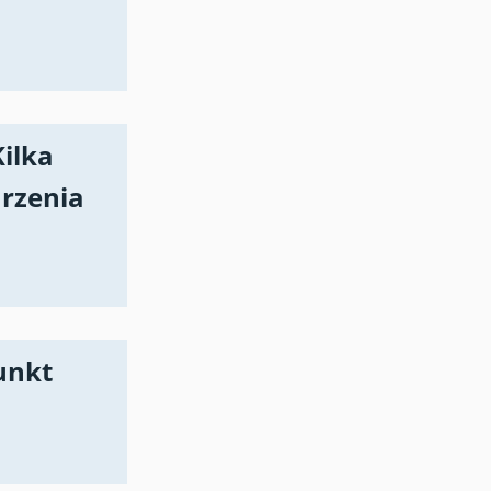
Kilka
arzenia
unkt