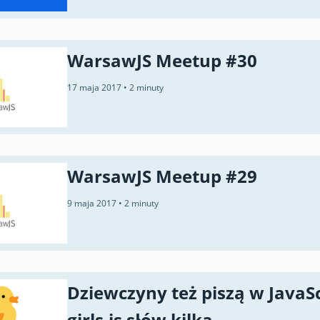
WarsawJS Meetup #30
17 maja 2017
•
2 minuty
WarsawJS Meetup #29
9 maja 2017
•
2 minuty
Dziewczyny też piszą w JavaSc
girls.js słów kilka