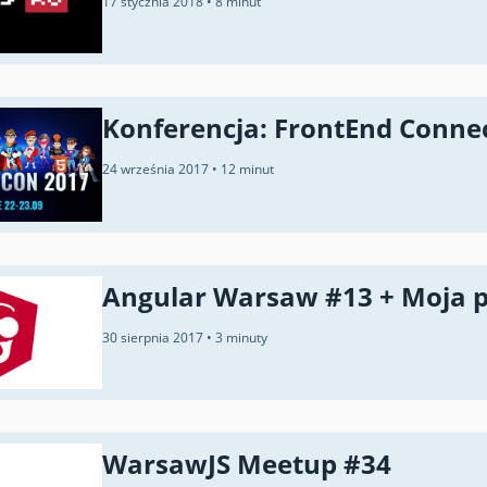
17 stycznia 2018
•
8 minut
Konferencja: FrontEnd Conne
24 września 2017
•
12 minut
Angular Warsaw #13 + Moja p
30 sierpnia 2017
•
3 minuty
WarsawJS Meetup #34