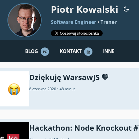
Piotr Kowalski
Software Engineer
•
Trener
BLOG
KONTAKT
INNE
192
📨
Dziękuję WarsawJS 💛
8 czerwca 2020
•
48 minut
Hackathon: Node Knockout #7