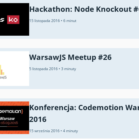
Hackathon: Node Knockout #6
15 listopada 2016
•
6 minut
WarsawJS Meetup #26
5 listopada 2016
•
3 minuty
Konferencja: Codemotion Wa
2016
15 września 2016
•
4 minuty