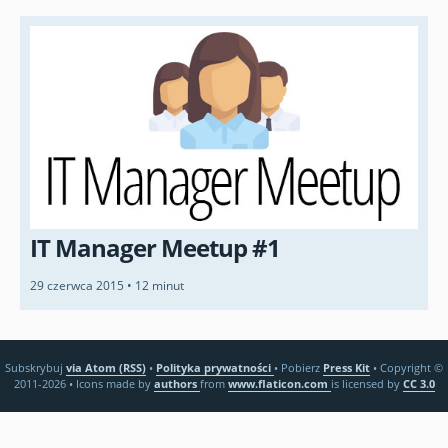
IT Manager Meetup #1
29 czerwca 2015
•
12 minut
Subskrybuj
via Atom (RSS)
•
Polityka prywatności
•
Pobierz
Press Kit
•
Copyright ©
2011-2026
•
Icons made by
authors
from
www.flaticon.com
is licensed by
CC 3.0