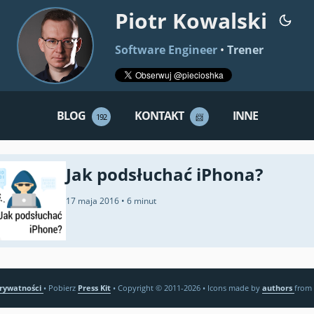
Piotr Kowalski
Software Engineer
•
Trener
BLOG
KONTAKT
INNE
192
📨
Jak podsłuchać iPhona?
17 maja 2016
•
6 minut
prywatności
•
Pobierz
Press Kit
•
Copyright © 2011-2026
•
Icons made by
authors
from