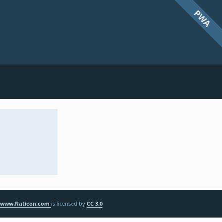
PWA
www.flaticon.com
is licensed by
CC 3.0