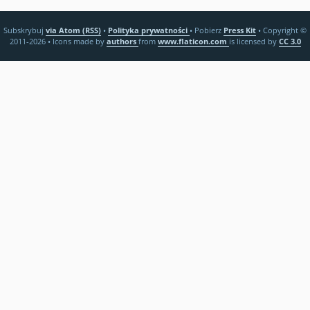
Subskrybuj
via Atom (RSS)
•
Polityka prywatności
•
Pobierz
Press Kit
•
Copyright ©
2011-2026
•
Icons made by
authors
from
www.flaticon.com
is licensed by
CC 3.0