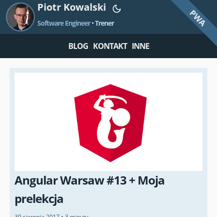
Piotr Kowalski
PWA
Software Engineer
•
Trener
BLOG
KONTAKT
INNE
Angular Warsaw #13 + Moja
prelekcja
30 sierpnia 2017
•
3 minuty